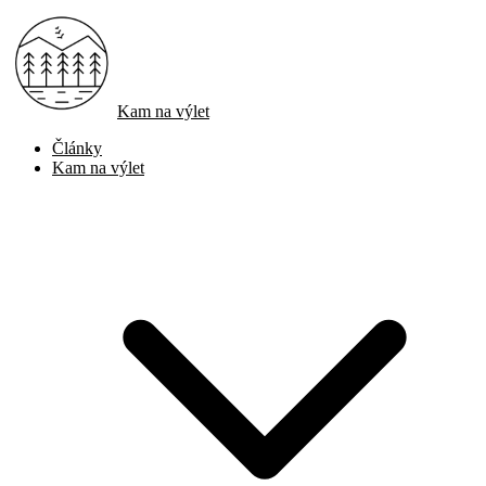
Kam na výlet
Články
Kam na výlet