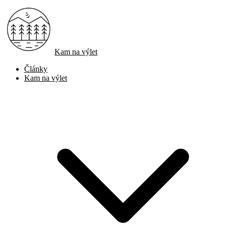
Kam na výlet
Články
Kam na výlet