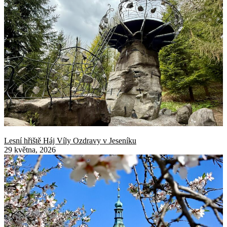
Lesní hřiště Háj Víly Ozdravy v Jeseníku
29 května, 2026