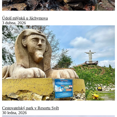
Údolí mlýnků u Jáchymova
3 dubna, 2026
Cestovatelský park v Resortu Svět
30 ledna, 2026