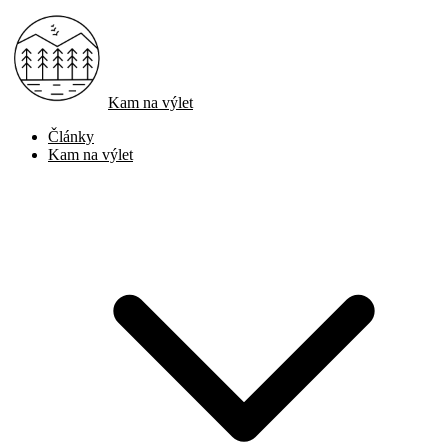
Kam na výlet
Články
Kam na výlet