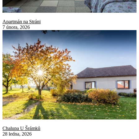
Apartmán na Stráni
7 února, 2026
Chalupa U Šrámků
28 ledna, 2026