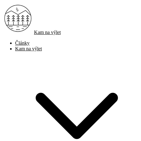
Kam na výlet
Články
Kam na výlet