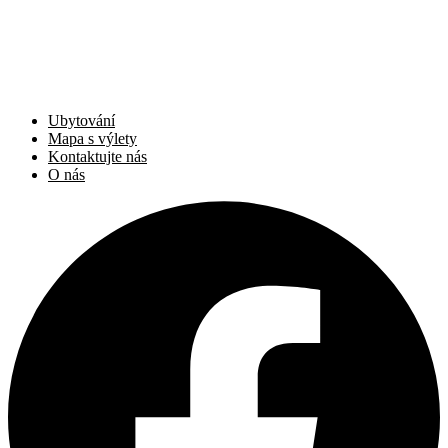
Ubytování
Mapa s výlety
Kontaktujte nás
O nás