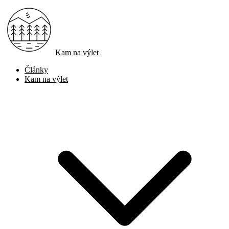
Kam na výlet
Články
Kam na výlet